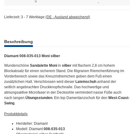
Lieferzeit:
3 - 7 Werktage
(DE - Ausland abweichend)
weitere Registerkarten anzeigen
Beschreibung
Diamant 008-035-013 Moni silber
Wunderschöne
Sandalette Moni
in
silber
mit flachem 2,8 cm hohem
Blockabsatz für einen sicherem Stand. Die filigranen Riemchenführung im
Vorderbereich sowie das Kreuzristriemchen geben dem Fuß einen
zusätzlichen Halt. Verschlossen wird dieser
Lateinschuh
anhand der
seitlich angebrachten Druckknopfschnalle. Das hochwertige und
atmungsaktive Microfaser in der Decksohle vermindert nasse Füße auch
nach langen
Übungsstunden
. Ein top Damentanzschuh für den
West-Coast-
Swing
.
Produktdetails
Hersteller: Diamant
Modell: Diamant
008-035-013