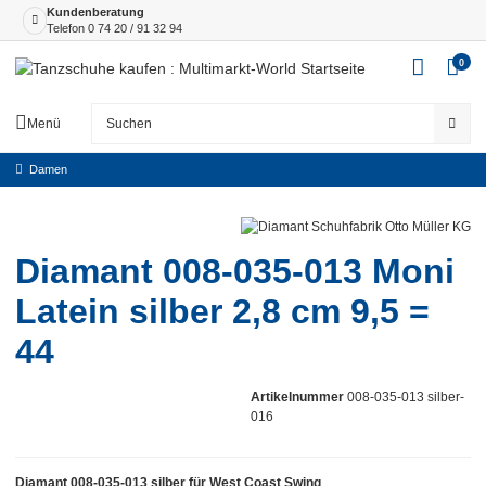
Kundenberatung
Telefon
0 74 20 / 91 32 94
0
Menü
Damen
Diamant 008-035-013 Moni
Latein silber 2,8 cm 9,5 =
44
Artikelnummer
008-035-013 silber-
016
Diamant 008-035-013 silber für West Coast Swing