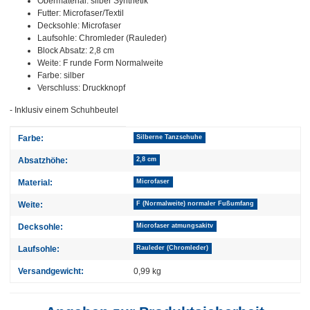
Obermaterial: silber Synthetik
Futter: Microfaser/Textil
Decksohle: Microfaser
Laufsohle: Chromleder (Rauleder)
Block Absatz: 2,8 cm
Weite: F runde Form Normalweite
Farbe: silber
Verschluss: Druckknopf
- Inklusiv einem Schuhbeutel
Produkteigenschaft
Wert
Farbe:
Silberne Tanzschuhe
Absatzhöhe:
2,8 cm
Material:
Microfaser
Weite:
F (Normalweite) normaler Fußumfang
Decksohle:
Microfaser atmungsakitv
Laufsohle:
Rauleder (Chromleder)
Versandgewicht:
0,99 kg