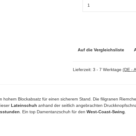
Auf die Vergleichsliste
Lieferzeit:
3 - 7 Werktage
(DE - 
m hohem Blockabsatz für einen sicherem Stand. Die filigranen Riemch
dieser
Lateinschuh
anhand der seitlich angebrachten Druckknopfschna
sstunden
. Ein top Damentanzschuh für den
West-Coast-Swing
.