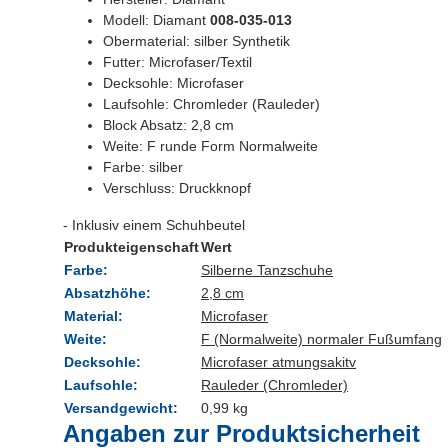
Modell: Diamant
008-035-013
Obermaterial: silber Synthetik
Futter: Microfaser/Textil
Decksohle: Microfaser
Laufsohle: Chromleder (Rauleder)
Block Absatz: 2,8 cm
Weite: F runde Form Normalweite
Farbe: silber
Verschluss: Druckknopf
- Inklusiv einem Schuhbeutel
Produkteigenschaft
Wert
Farbe:
Silberne Tanzschuhe
Absatzhöhe:
2,8 cm
Material:
Microfaser
Weite:
F (Normalweite) normaler Fußumfang
Decksohle:
Microfaser atmungsakitv
Laufsohle:
Rauleder (Chromleder)
Versandgewicht:
0,99 kg
Angaben zur Produktsicherheit