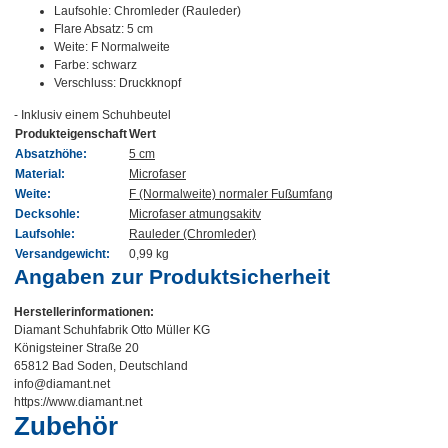
Laufsohle: Chromleder (Rauleder)
Flare Absatz: 5 cm
Weite: F Normalweite
Farbe: schwarz
Verschluss: Druckknopf
- Inklusiv einem Schuhbeutel
Produkteigenschaft
Wert
Absatzhöhe:
5 cm
Material:
Microfaser
Weite:
F (Normalweite) normaler Fußumfang
Decksohle:
Microfaser atmungsakitv
Laufsohle:
Rauleder (Chromleder)
Versandgewicht:
0,99 kg
Angaben zur Produktsicherheit
Herstellerinformationen:
Diamant Schuhfabrik Otto Müller KG
Königsteiner Straße 20
65812 Bad Soden, Deutschland
info@diamant.net
https://www.diamant.net
Zubehör