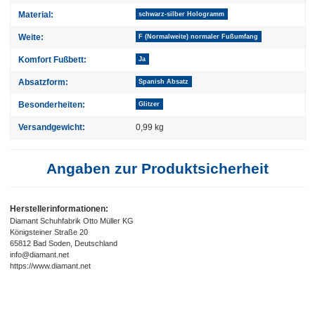
Material:
schwarz-silber Hologramm
Weite:
F (Normalweite) normaler Fußumfang
Komfort Fußbett:
Ja
Absatzform:
Spanish Absatz
Besonderheiten:
Glitzer
Versandgewicht:
0,99 kg
Angaben zur Produktsicherheit
Herstellerinformationen:
Diamant Schuhfabrik Otto Müller KG
Königsteiner Straße 20
65812 Bad Soden, Deutschland
info@diamant.net
https://www.diamant.net