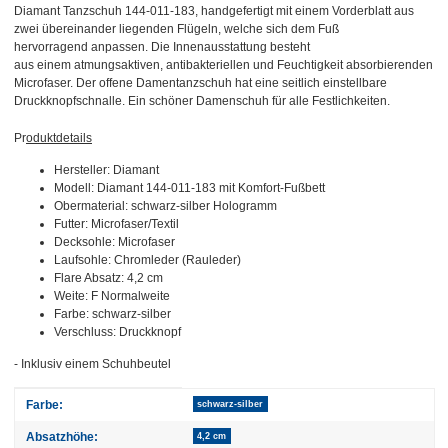
Diamant Tanzschuh 144-011-183, handgefertigt mit einem Vorderblatt aus
zwei übereinander liegenden Flügeln, welche sich dem Fuß
hervorragend anpassen. Die Innenausstattung besteht
aus einem atmungsaktiven, antibakteriellen und Feuchtigkeit absorbierenden
Microfaser. Der offene Damentanzschuh hat eine seitlich einstellbare
Druckknopfschnalle. Ein schöner Damenschuh für alle Festlichkeiten.
Pr
oduktdetails
Hersteller: Diamant
Modell: Diamant 144-011-183 mit Komfort-Fußbett
Obermaterial: schwarz-silber Hologramm
Futter: Microfaser/Textil
Decksohle: Microfaser
Laufsohle: Chromleder (Rauleder)
Flare Absatz: 4,2 cm
Weite: F Normalweite
Farbe: schwarz-silber
Verschluss: Druckknopf
- Inklusiv einem Schuhbeutel
Produkteigenschaft
Wert
Farbe:
schwarz-silber
Absatzhöhe:
4,2 cm