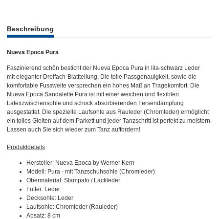
weitere Registerkarten anzeigen
Beschreibung
Nueva Epoca Pura
Faszinierend schön besticht der Nueva Epoca Pura in lila-schwarz Leder
mit eleganter Dreifach-Blattteilung. Die tolle Passgenauigkeit, sowie die
komfortable Fussweite versprechen ein hohes Maß an Tragekomfort. Die
Nueva Epoca Sandalette Pura ist mit einer weichen und flexiblen
Latexzwischensohle und schock absorbierenden Fersendämpfung
ausgestattet. Die spezielle Laufsohle aus Rauleder (Chromleder) ermöglicht
ein tolles Gleiten auf dem Parkett und jeder Tanzschritt ist perfekt zu meistern.
Lassen auch Sie sich wieder zum Tanz auffordern!
Produktdetails
Hersteller: Nueva Epoca by Werner Kern
Modell: Pura - mit Tanzschuhsohle (Chromleder)
Obermaterial: Stampato / Lackleder
Futter: Leder
Decksohle: Leder
Laufsohle: Chromleder (Rauleder)
Absatz: 8 cm