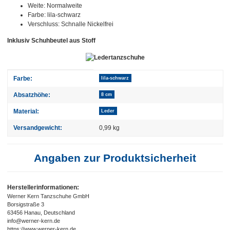
Weite: Normalweite
Farbe: lila-schwarz
Verschluss: Schnalle Nickelfrei
Inklusiv Schuhbeutel aus Stoff
Produkteigenschaft
Wert
Farbe:
lila-schwarz
Absatzhöhe:
8 cm
Material:
Leder
Versandgewicht:
0,99 kg
Angaben zur Produktsicherheit
Herstellerinformationen:
Werner Kern Tanzschuhe GmbH
Borsigstraße 3
63456 Hanau, Deutschland
info@werner-kern.de
https://www.werner-kern.de