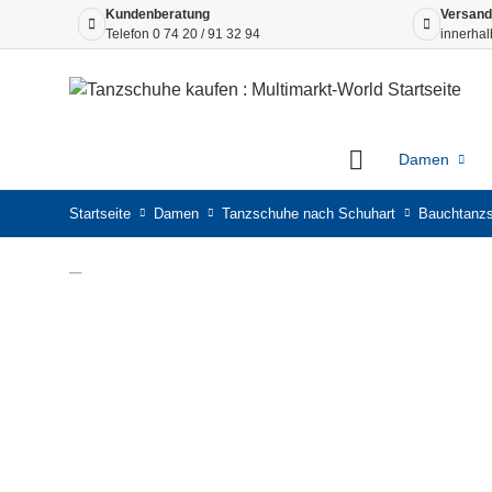
Kundenberatung
Versand
Telefon
0 74 20 / 91 32 94
innerhal
Damen
Startseite
Damen
Tanzschuhe nach Schuhart
Bauchtanz