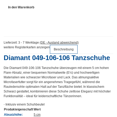
In den Warenkorb
Lieferzeit:
3 - 7 Werktage
(DE - Ausland abweichend)
weitere Registerkarten anzeigen
Beschreibung
Diamant 049-106-106 Tanzschuhe
Die Diamant 049-106-106 Tanzschuhe überzeugen mit einem 5 cm hohen
Flare-Absatz, einer bequemen Normalweite (E½) und hochwertigen
Materialien wie schwarzer Microfaser und Lack. Das atmungsaktive
Microfaserfutter sorgt für ein angenehmes Tragegefühl, während die
Rauledersohle optimalen Halt auf der Tanzfläche bietet. In klassischem
Schwarz gestaltet, kombinieren diese Schuhe zeitlose Eleganz mit höchster
Funktionalität – ideal für leidenschaftliche Tänzerinnen.
- Inklusiv einem Schuhbeutel
Produkteigenschaft
Wert
Absatzhöhe:
5 cm