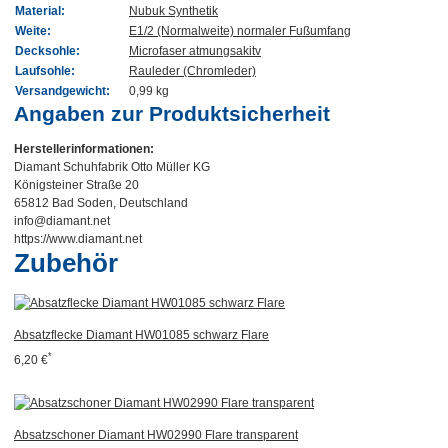
Material:
Nubuk Synthetik
Weite:
E1/2 (Normalweite) normaler Fußumfang
Decksohle:
Microfaser atmungsakitv
Laufsohle:
Rauleder (Chromleder)
Versandgewicht:
0,99 kg
Angaben zur Produktsicherheit
Herstellerinformationen:
Diamant Schuhfabrik Otto Müller KG
Königsteiner Straße 20
65812 Bad Soden, Deutschland
info@diamant.net
https://www.diamant.net
Zubehör
Absatzflecke Diamant HW01085 schwarz Flare
*
6,20 €
Absatzschoner Diamant HW02990 Flare transparent