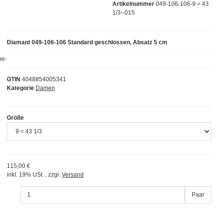
Artikelnummer
049-106-106-9 = 43
1/3--015
Diamant 049-106-106 Standard geschlossen, Absatz 5 cm
GTIN
4048854005341
Kategorie
Damen
Größe
115,00 €
inkl. 19% USt. , zzgl.
Versand
Paar