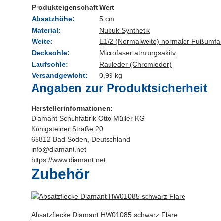
Produkteigenschaft
Wert
Absatzhöhe:
5 cm
Material:
Nubuk Synthetik
Weite:
E1/2 (Normalweite) normaler Fußumfa
Decksohle:
Microfaser atmungsakitv
Laufsohle:
Rauleder (Chromleder)
Versandgewicht:
0,99 kg
Angaben zur Produktsicherheit
Herstellerinformationen:
Diamant Schuhfabrik Otto Müller KG
Königsteiner Straße 20
65812 Bad Soden, Deutschland
info@diamant.net
https://www.diamant.net
Zubehör
Absatzflecke Diamant HW01085 schwarz Flare