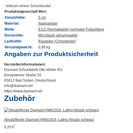
- Inklusiv einem Schuhbeutel
Produkteigenschaft
Wert
Absatzhöhe:
5 cm
Material:
Nappaleder
Weite:
E1/2 (Normalweite) normaler Fußumfang
Decksohle:
Microfaser atmungsakitv
Laufsohle:
Rauleder (Chromleder)
Versandgewicht:
0,99 kg
Angaben zur Produktsicherheit
Herstellerinformationen:
Diamant Schuhfabrik Otto Müller KG
Königsteiner Straße 20
65812 Bad Soden, Deutschland
info@diamant.net
https://www.diamant.net
Zubehör
Absatzflecke Diamant HW01916, Latino Absatz schwarz
*
6,20 €