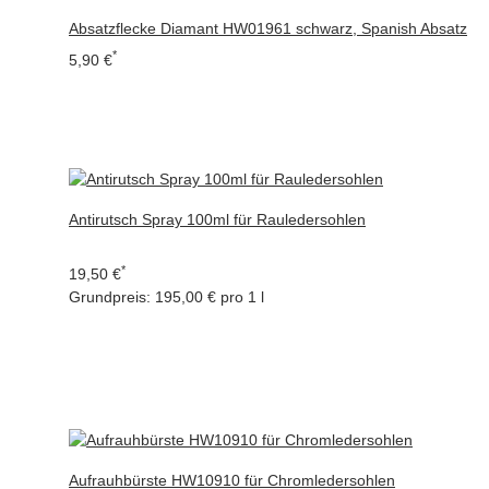
Absatzflecke Diamant HW01961 schwarz, Spanish Absatz
*
5,90 €
Antirutsch Spray 100ml für Rauledersohlen
*
19,50 €
Grundpreis:
195,00 € pro 1 l
Aufrauhbürste HW10910 für Chromledersohlen