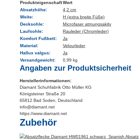
Produkteigenschaft
Wert
Absatzhöhe:
4,2 cm
Weite:
H (extra breite Füße)
Decksohle:
Microfaser atmungsakitv
Laufsohle:
Rauleder (Chromleder)
Komfort Fußbett:
Ja
Material:
Velourleder
Hallux valgus:
Ja
Versandgewicht:
0,99 kg
Angaben zur Produktsicherheit
Herstellerinformationen:
Diamant Schuhfabrik Otto Müller KG
Königsteiner Straße 20
65812 Bad Soden, Deutschland
info@diamant.net
https://www.diamant.net
Zubehör