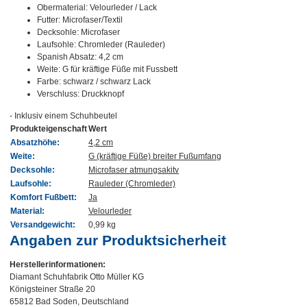
Obermaterial: Velourleder / Lack
Futter: Microfaser/Textil
Decksohle: Microfaser
Laufsohle: Chromleder (Rauleder)
Spanish Absatz: 4,2 cm
Weite: G für kräftige Füße mit Fussbett
Farbe: schwarz / schwarz Lack
Verschluss: Druckknopf
- Inklusiv einem Schuhbeutel
Produkteigenschaft
Wert
Absatzhöhe:
4,2 cm
Weite:
G (kräftige Füße) breiter Fußumfang
Decksohle:
Microfaser atmungsakitv
Laufsohle:
Rauleder (Chromleder)
Komfort Fußbett:
Ja
Material:
Velourleder
Versandgewicht:
0,99 kg
Angaben zur Produktsicherheit
Herstellerinformationen:
Diamant Schuhfabrik Otto Müller KG
Königsteiner Straße 20
65812 Bad Soden, Deutschland