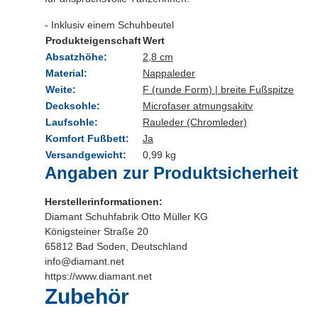
- Inklusiv einem Schuhbeutel
Produkteigenschaft
Wert
Absatzhöhe:
2,8 cm
Material:
Nappaleder
Weite:
F (runde Form) | breite Fußspitze
Decksohle:
Microfaser atmungsakitv
Laufsohle:
Rauleder (Chromleder)
Komfort Fußbett:
Ja
Versandgewicht:
0,99 kg
Angaben zur Produktsicherheit
Herstellerinformationen:
Diamant Schuhfabrik Otto Müller KG
Königsteiner Straße 20
65812 Bad Soden, Deutschland
info@diamant.net
https://www.diamant.net
Zubehör