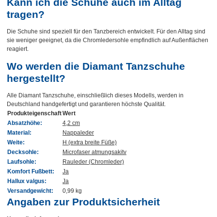
Kann ich die Schuhe auch im Alltag
tragen?
Die Schuhe sind speziell für den Tanzbereich entwickelt. Für den Alltag sind
sie weniger geeignet, da die Chromledersohle empfindlich auf Außenflächen
reagiert.
Wo werden die Diamant Tanzschuhe
hergestellt?
Alle Diamant Tanzschuhe, einschließlich dieses Modells, werden in
Deutschland handgefertigt und garantieren höchste Qualität.
Produkteigenschaft
Wert
Absatzhöhe:
4,2 cm
Material:
Nappaleder
Weite:
H (extra breite Füße)
Decksohle:
Microfaser atmungsakitv
Laufsohle:
Rauleder (Chromleder)
Komfort Fußbett:
Ja
Hallux valgus:
Ja
Versandgewicht:
0,99 kg
Angaben zur Produktsicherheit