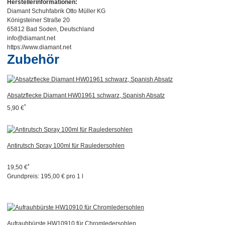
Herstellerinformationen:
Diamant Schuhfabrik Otto Müller KG
Königsteiner Straße 20
65812 Bad Soden, Deutschland
info@diamant.net
https://www.diamant.net
Zubehör
Absatzflecke Diamant HW01961 schwarz, Spanish Absatz
*
5,90 €
Antirutsch Spray 100ml für Rauledersohlen
*
19,50 €
Grundpreis:
195,00 € pro 1 l
Aufrauhbürste HW10910 für Chromledersohlen