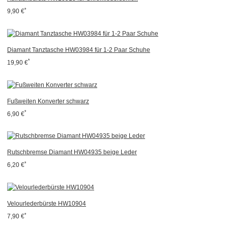
*
9,90 €
Diamant Tanztasche HW03984 für 1-2 Paar Schuhe
*
19,90 €
Fußweiten Konverter schwarz
*
6,90 €
Rutschbremse Diamant HW04935 beige Leder
*
6,20 €
Velourlederbürste HW10904
*
7,90 €