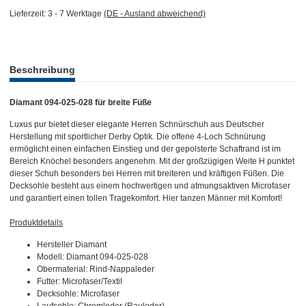
Lieferzeit:
3 - 7 Werktage
(DE - Ausland abweichend)
weitere Registerkarten anzeigen
Beschreibung
Diamant 094-025-028 für breite Füße
Luxus pur bietet dieser elegante Herren Schnürschuh aus Deutscher
Herstellung mit sportlicher Derby Optik. Die offene 4-Loch Schnürung
ermöglicht einen einfachen Einstieg und der gepolsterte Schaftrand ist im
Bereich Knöchel besonders angenehm. Mit der großzügigen Weite H punktet
dieser Schuh besonders bei Herren mit breiteren und kräftigen Füßen. Die
Decksohle besteht aus einem hochwertigen und atmungsaktiven Microfaser
und garantiert einen tollen Tragekomfort. Hier tanzen Männer mit Komfort!
Produktdetails
Hersteller Diamant
Modell: Diamant 094-025-028
Obermaterial: Rind-Nappaleder
Futter: Microfaser/Textil
Decksohle: Microfaser
Laufsohle: Chromleder (Rauleder)