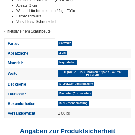
Absatz: 2 cm
Weite: H für breite und kräftige Füße
Farbe: schwarz
Verschluss: Schnürschuh
- Inklusiv einem Schuhbeutel
Produkteigenschaft
Wert
Farbe:
Schwarz
Absatzhöhe:
2 cm
Material:
Nappaleder
H (breite Füße) | normaler Spann - weitere
Weite:
Fußbreite
Decksohle:
Microfaser atmungsakitv
Laufsohle:
Rauleder (Chromleder)
Besonderheiten:
mit Fersendämpfung
Versandgewicht:
1,00 kg
Angaben zur Produktsicherheit