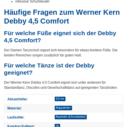
inklusive Schuhbeutel
Häufige Fragen zum Werner Kern
Debby 4,5 Comfort
Für welche Füße eignet sich der Debby
4,5 Comfort?
Der Damen Tanzschuh eignet sich besonders für etwas breitere Füße. Die
beiden Riemchen sorgen zusätzlich für guten Halt.
Für welche Tänze ist der Debby
geeignet?
Der Werner Kern Debby 4,5 Comfort eignet sich unter anderem für
Standardtanz, Discofox und Gesellschaftstanz auf geeigneten Tanzböden.
Produkteigenschaft
Wert
Absatzhöhe:
4,5 cm
Material:
Nappaleder
Laufsohle:
Rauleder (Chromleder)
Komfort Fußbett:
Ja