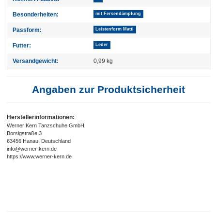
Besonderheiten:
mit Fersendämpfung
Passform:
Leistenform Matti
Futter:
Leder
Versandgewicht:
0,99 kg
Angaben zur Produktsicherheit
Herstellerinformationen:
Werner Kern Tanzschuhe GmbH
Borsigstraße 3
63456 Hanau, Deutschland
info@werner-kern.de
https://www.werner-kern.de