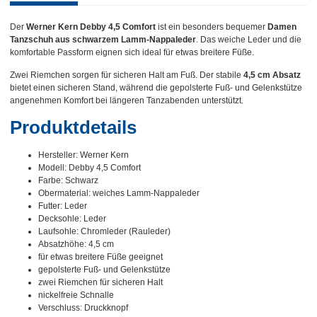
Der
Werner Kern Debby 4,5 Comfort
ist ein besonders bequemer
Damen
Tanzschuh aus schwarzem Lamm-Nappaleder
. Das weiche Leder und die
komfortable Passform eignen sich ideal für etwas breitere Füße.
Zwei Riemchen sorgen für sicheren Halt am Fuß. Der stabile
4,5 cm Absatz
bietet einen sicheren Stand, während die gepolsterte Fuß- und Gelenkstütze
angenehmen Komfort bei längeren Tanzabenden unterstützt.
Produktdetails
Hersteller: Werner Kern
Modell: Debby 4,5 Comfort
Farbe: Schwarz
Obermaterial: weiches Lamm-Nappaleder
Futter: Leder
Decksohle: Leder
Laufsohle: Chromleder (Rauleder)
Absatzhöhe: 4,5 cm
für etwas breitere Füße geeignet
gepolsterte Fuß- und Gelenkstütze
zwei Riemchen für sicheren Halt
nickelfreie Schnalle
Verschluss: Druckknopf