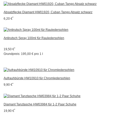
Absatzflecke Diamant HW01920, Cuban Tango Absatz schwarz
*
6,20 €
Antirutsch Spray 100ml für Rauledersohlen
*
19,50 €
Grundpreis:
195,00 € pro 1 l
Aufrauhbürste HW10910 für Chromledersohlen
*
9,90 €
Diamant Tanztasche HW03984 für 1-2 Paar Schuhe
*
19,90 €