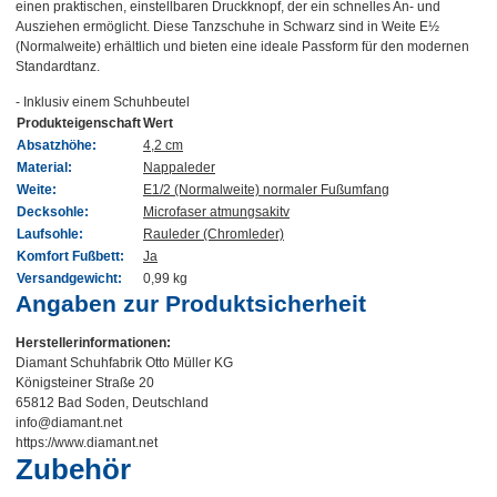
einen praktischen, einstellbaren Druckknopf, der ein schnelles An- und
Ausziehen ermöglicht. Diese Tanzschuhe in Schwarz sind in Weite E½
(Normalweite) erhältlich und bieten eine ideale Passform für den modernen
Standardtanz.
- Inklusiv einem Schuhbeutel
Produkteigenschaft
Wert
Absatzhöhe:
4,2 cm
Material:
Nappaleder
Weite:
E1/2 (Normalweite) normaler Fußumfang
Decksohle:
Microfaser atmungsakitv
Laufsohle:
Rauleder (Chromleder)
Komfort Fußbett:
Ja
Versandgewicht:
0,99 kg
Angaben zur Produktsicherheit
Herstellerinformationen:
Diamant Schuhfabrik Otto Müller KG
Königsteiner Straße 20
65812 Bad Soden, Deutschland
info@diamant.net
https://www.diamant.net
Zubehör