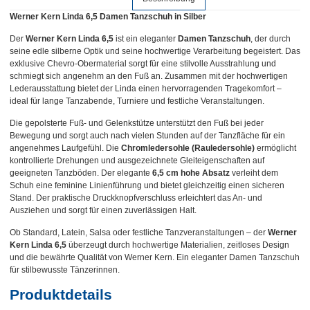
Werner Kern Linda 6,5 Damen Tanzschuh in Silber
Der
Werner Kern Linda 6,5
ist ein eleganter
Damen Tanzschuh
, der durch
seine edle silberne Optik und seine hochwertige Verarbeitung begeistert. Das
exklusive Chevro-Obermaterial sorgt für eine stilvolle Ausstrahlung und
schmiegt sich angenehm an den Fuß an. Zusammen mit der hochwertigen
Lederausstattung bietet der Linda einen hervorragenden Tragekomfort –
ideal für lange Tanzabende, Turniere und festliche Veranstaltungen.
Die gepolsterte Fuß- und Gelenkstütze unterstützt den Fuß bei jeder
Bewegung und sorgt auch nach vielen Stunden auf der Tanzfläche für ein
angenehmes Laufgefühl. Die
Chromledersohle (Rauledersohle)
ermöglicht
kontrollierte Drehungen und ausgezeichnete Gleiteigenschaften auf
geeigneten Tanzböden. Der elegante
6,5 cm hohe Absatz
verleiht dem
Schuh eine feminine Linienführung und bietet gleichzeitig einen sicheren
Stand. Der praktische Druckknopfverschluss erleichtert das An- und
Ausziehen und sorgt für einen zuverlässigen Halt.
Ob Standard, Latein, Salsa oder festliche Tanzveranstaltungen – der
Werner
Kern Linda 6,5
überzeugt durch hochwertige Materialien, zeitloses Design
und die bewährte Qualität von Werner Kern. Ein eleganter Damen Tanzschuh
für stilbewusste Tänzerinnen.
Produktdetails