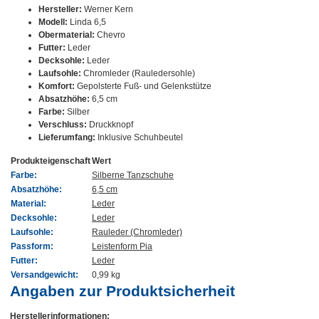
Hersteller:
Werner Kern
Modell:
Linda 6,5
Obermaterial:
Chevro
Futter:
Leder
Decksohle:
Leder
Laufsohle:
Chromleder (Rauledersohle)
Komfort:
Gepolsterte Fuß- und Gelenkstütze
Absatzhöhe:
6,5 cm
Farbe:
Silber
Verschluss:
Druckknopf
Lieferumfang:
Inklusive Schuhbeutel
Produkteigenschaft
Wert
Farbe:
Silberne Tanzschuhe
Absatzhöhe:
6,5 cm
Material:
Leder
Decksohle:
Leder
Laufsohle:
Rauleder (Chromleder)
Passform:
Leistenform Pia
Futter:
Leder
Versandgewicht:
0,99 kg
Angaben zur Produktsicherheit
Herstellerinformationen: