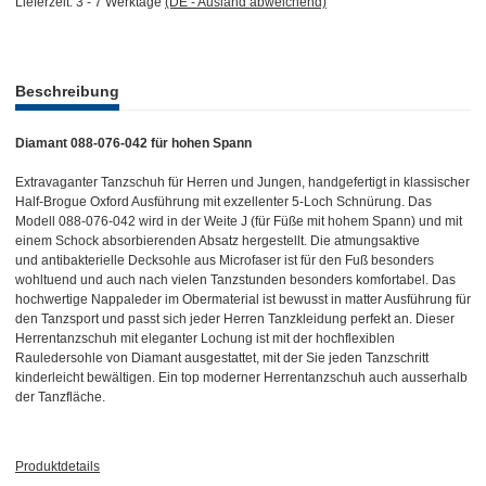
Lieferzeit:
3 - 7 Werktage
(DE - Ausland abweichend)
weitere Registerkarten anzeigen
Beschreibung
Diamant 088-076-042 für hohen Spann
Extravaganter Tanzschuh für Herren und Jungen, handgefertigt in klassischer
Half-Brogue Oxford Ausführung mit exzellenter 5-Loch Schnürung. Das
Modell 088-076-042 wird in der Weite J (für Füße mit hohem Spann) und mit
einem Schock absorbierenden Absatz hergestellt. Die atmungsaktive
und antibakterielle Decksohle aus Microfaser ist für den Fuß besonders
wohltuend und auch nach vielen Tanzstunden besonders komfortabel. Das
hochwertige Nappaleder im Obermaterial ist bewusst in matter Ausführung für
den Tanzsport und passt sich jeder Herren Tanzkleidung perfekt an. Dieser
Herrentanzschuh mit eleganter Lochung ist mit der hochflexiblen
Rauledersohle von Diamant ausgestattet, mit der Sie jeden Tanzschritt
kinderleicht bewältigen. Ein top moderner Herrentanzschuh auch ausserhalb
der Tanzfläche.
Produktdetails