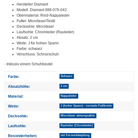
Hersteller Diamant
Modell: Diamant 088-076-042
Obermaterial: Rind-Nappaleder
Futter: Microfaser/Textil
Decksohle: Microfaser
Laufsohle: Chromleder (Rauleder)
Absatz: 2 cm
Weite: J für hohen Spann
Farbe: schwarz
Verschluss: Schnürschuh
- Inklusiv einem Schuhbeutel
Produkteigenschaft
Wert
Farbe:
Schwarz
Absatzhöhe:
2 cm
Material:
Nappaleder
Weite:
J (hoher Spann) - normale Fußbreite
Decksohle:
Microfaser atmungsakitv
Laufsohle:
Rauleder (Chromleder)
Besonderheiten:
mit Fersendämpfung