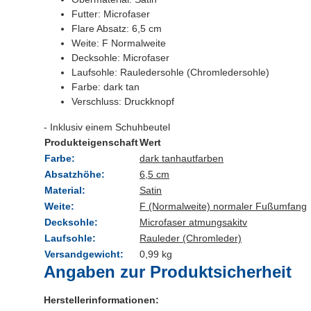
Futter: Microfaser
Flare Absatz: 6,5 cm
Weite: F Normalweite
Decksohle: Microfaser
Laufsohle: Rauledersohle (Chromledersohle)
Farbe: dark tan
Verschluss: Druckknopf
- Inklusiv einem Schuhbeutel
Produkteigenschaft
Wert
Farbe:
dark tan
hautfarben
Absatzhöhe:
6,5 cm
Material:
Satin
Weite:
F (Normalweite) normaler Fußumfang
Decksohle:
Microfaser atmungsakitv
Laufsohle:
Rauleder (Chromleder)
Versandgewicht:
0,99 kg
Angaben zur Produktsicherheit
Herstellerinformationen: